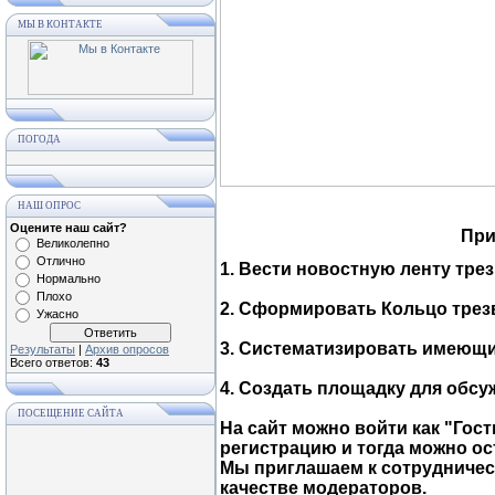
МЫ В КОНТАКТЕ
ПОГОДА
НАШ ОПРОС
Оцените наш сайт?
При
Великолепно
Отлично
1. Вести новостную ленту тре
Нормально
Плохо
2. Сформировать Кольцо трезв
Ужасно
3. Систематизировать имеющ
Результаты
|
Архив опросов
Всего ответов:
43
4. Создать площадку для обс
ПОСЕЩЕНИЕ САЙТА
На сайт можно войти как "Гос
регистрацию и тогда можно ост
Мы приглашаем к сотрудничест
качестве модераторов.