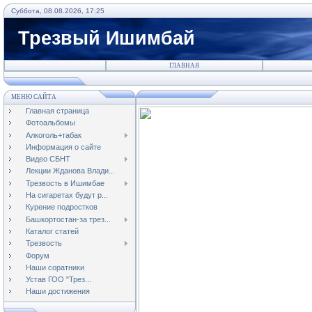
Суббота, 08.08.2026, 17:25
Трезвый Ишимбай
ГЛАВНАЯ
МЕНЮ САЙТА
Главная страница
Фотоальбомы
Алкоголь+табак
Информация о сайте
Видео СБНТ
Лекции Жданова Влади...
Трезвость в Ишимбае
На сигаретах будут р...
Курение подростков
Башкортостан-за трез...
Каталог статей
Трезвость
Форум
Наши соратники
Устав ГОО "Трез...
Наши достижения