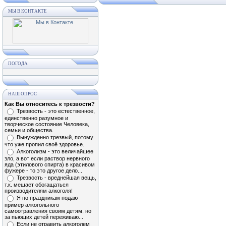
МЫ В КОНТАКТЕ
ПОГОДА
НАШ ОПРОС
Как Вы относитесь к трезвости?
Трезвость - это естественное,
единственно разумное и
творческое состояние Человека,
семьи и общества.
Вынужденно трезвый, потому
что уже пропил своё здоровье.
Алкоголизм - это величайшее
зло, а вот если раствор нервного
яда (этилового спирта) в красивом
фужере - то это другое дело...
Трезвость - вреднейшая вещь,
т.к. мешает обогащаться
производителям алкоголя!
Я по праздникам подаю
пример алкогольного
самоотравления своим детям, но
за пьющих детей переживаю...
Если не отравить алкоголем