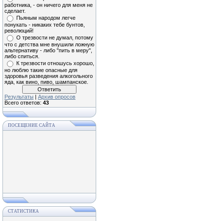
работника, - он ничего для меня не
сделает.
Пьяным народом легче
понукать - никаких тебе бунтов,
революций!
О трезвости не думал, потому
что с детства мне внушили ложную
альтернативу - либо "пить в меру",
либо спиться.
К трезвости отношусь хорошо,
но люблю такие опасные для
здоровья разведения алкогольного
яда, как вино, пиво, шампанское.
Результаты
|
Архив опросов
Всего ответов:
43
ПОСЕЩЕНИЕ САЙТА
СТАТИСТИКА