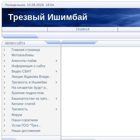
Понедельник, 10.08.2026, 18:04
Трезвый Ишимбай
ГЛАВНАЯ
МЕНЮ САЙТА
Главная страница
Фотоальбомы
Алкоголь+табак
Информация о сайте
Видео СБНТ
Лекции Жданова Влади...
Трезвость в Ишимбае
На сигаретах будут р...
Курение подростков
Башкортостан-за трез...
Каталог статей
Трезвость
Форум
Наши соратники
Устав ГОО "Трез...
Наши достижения