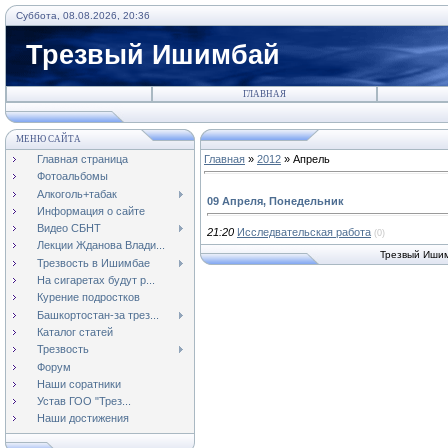
Суббота, 08.08.2026, 20:36
Трезвый Ишимбай
ГЛАВНАЯ
МЕНЮ САЙТА
Главная страница
Главная
»
2012
»
Апрель
Фотоальбомы
Алкоголь+табак
09 Апреля, Понедельник
Информация о сайте
Видео СБНТ
21:20
Исследвательская работа
(0)
Лекции Жданова Влади...
Трезвый Иши
Трезвость в Ишимбае
На сигаретах будут р...
Курение подростков
Башкортостан-за трез...
Каталог статей
Трезвость
Форум
Наши соратники
Устав ГОО "Трез...
Наши достижения