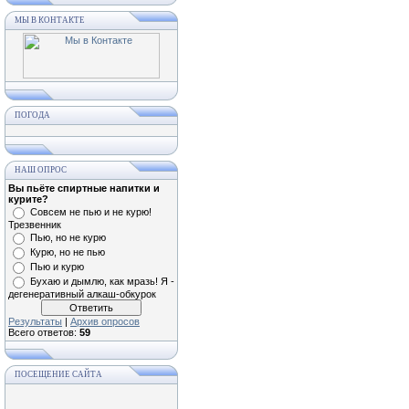
МЫ В КОНТАКТЕ
ПОГОДА
НАШ ОПРОС
Вы пьёте спиртные напитки и
курите?
Совсем не пью и не курю!
Трезвенник
Пью, но не курю
Курю, но не пью
Пью и курю
Бухаю и дымлю, как мразь! Я -
дегенеративный алкаш-обкурок
Результаты
|
Архив опросов
Всего ответов:
59
ПОСЕЩЕНИЕ САЙТА