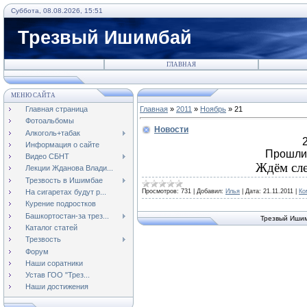
Суббота, 08.08.2026, 15:51
Трезвый Ишимбай
ГЛАВНАЯ
МЕНЮ САЙТА
Главная страница
Главная
»
2011
»
Ноябрь
»
21
Фотоальбомы
Новости
Алкоголь+табак
2
Информация о сайте
Прошли 
Видео СБНТ
Ждём сл
Лекции Жданова Влади...
Трезвость в Ишимбае
Просмотров:
731
|
Добавил:
Илья
|
Дата:
21.11.2011
|
Ко
На сигаретах будут р...
Курение подростков
Башкортостан-за трез...
Трезвый Иши
Каталог статей
Трезвость
Форум
Наши соратники
Устав ГОО "Трез...
Наши достижения